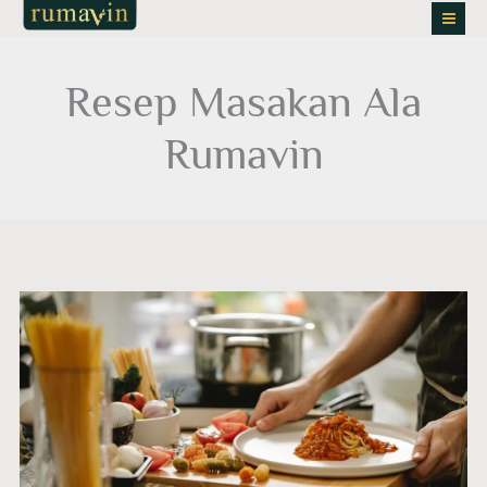
Skip
to
content
Resep Masakan Ala
Rumavin
Panduan
Menggunakan
Bumbu
Tabur
untuk
Meningkatkan
Cita
Rasa